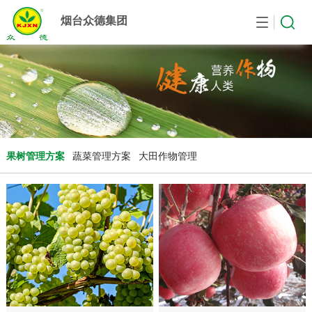
烟台众德集团
首页
众德集团
作物中心
农业服务
产品中心
新闻资讯
合作研发
人力资源
集团简介
果树管理方案
增收案列
众德肥料
公司新闻
国际合作
人力政策
麾下子公司
蔬菜管理方案
视频中心
农业设备
产品研发
职位招聘
发展历程
大田作物管理方案
种植技术
众德庄园
生产技术
简历投递
果树管理方案
蔬菜管理方案
大田作物管理
企业文化
贸易产品
方案
资质荣誉
检验报告
登记证查询