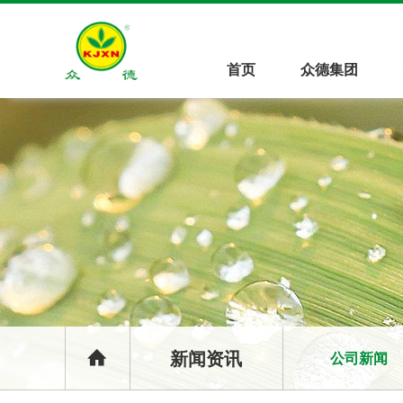
首页
众德集团
新闻资讯
公司新闻
