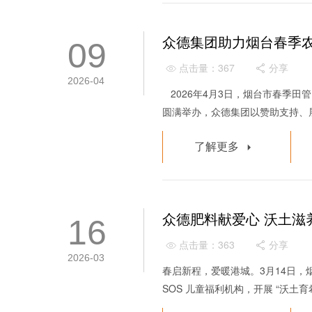
众德集团助力烟台春季农
09
点击量：367
分享


2026-04
2026年4月3日，烟台市春季田
圆满举办，众德集团以赞助支持、展
了解更多

众德肥料献爱心 沃土滋
16
点击量：363
分享


2026-03
春启新程，爱暖港城。3月14日
SOS 儿童福利机构，开展 “沃土育