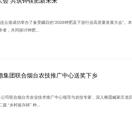
大会 共筑钾镁肥新未来
江苏连云港成功举办了备受瞩目的“2026钾肥及下游行业高质量发展大会”。
者，共同探讨钾肥...
德集团联合烟台农技推广中心送奖下乡
威销售公司联合烟台市农业技术推广中心领导与农技专家，深入栖霞臧家庄龙
“乡村振兴杯” 种...