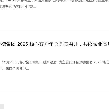
庆热烈的氛围中回望...
2月29日，以 “聚势赋能，耕新致远” 为主题的烟台众德集团 2025 核
。来自全国各地...