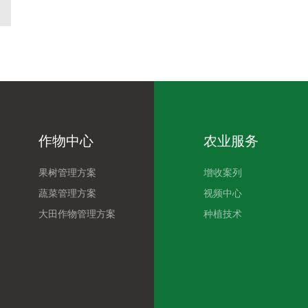
作物中心
农业服务
果树管理方案
增收案列
蔬菜管理方案
视频中心
大田作物管理方案
种植技术