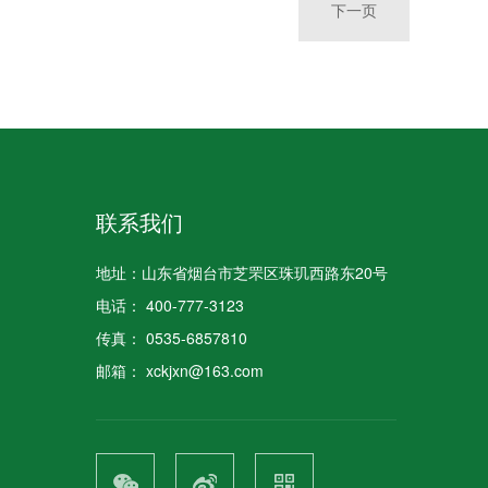
下一页
联系我们
地址：山东省烟台市芝罘区珠玑西路东20号
电话：
400-777-3123
传真：
0535-6857810
邮箱：
xckjxn@163.com