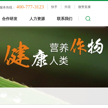
400-777-3123
快手
抖音
微赞直播
服务热线：
合作研发
人力资源
联系我们