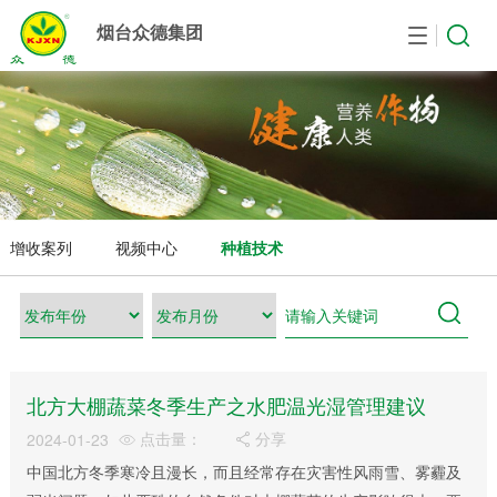
烟台众德集团
首页
众德集团
作物中心
农业服务
产品中心
新闻资讯
合作研发
人力资源
集团简介
果树管理方案
增收案列
众德肥料
公司新闻
国际合作
人力政策
麾下子公司
蔬菜管理方案
视频中心
农业设备
产品研发
职位招聘
发展历程
大田作物管理方案
种植技术
众德庄园
生产技术
简历投递
增收案列
视频中心
种植技术
企业文化
贸易产品
资质荣誉
检验报告
登记证查询
北方大棚蔬菜冬季生产之水肥温光湿管理建议
点击量：
分享
2024-01-23


中国北方冬季寒冷且漫长，而且经常存在灾害性风雨雪、雾霾及