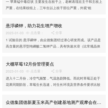
一 苹果锰中毒症状 主要发生在枝干上，老树表现在主干和主枝上
严重，在结果枝组上，三年生以上枝干部位严重，外观“粗
皮”状，突出非常多的“疙瘩瘤”。初发生，一般是枝...
悬浮磷钾，助力花生增产增收
点击量：
分享
2023-01-03


1 试验目的 悬浮磷钾，由众德集团经过潜心研发而成。该产品是
高含量的悬浮型纯磷酸二氢钾产品，具有快速水溶（比常规晶体
溶解极快）、无残渣、多种核心功能物质（含众德...
大棚草莓12月份管理要点
点击量：
分享
2023-01-03


进入十二月份，冷空气频繁，气温急剧降低。而此时草莓正处于
花果同期阶段，草莓生长迅速，对生长环境及营养条件要求比较
高。为此我们要采取一系列科学的管理措施，满足草莓...
众德集团德新夏玉米高产创建基地测产观摩会在河北曲周召开