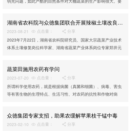
弱光问题，如此严酷的自然条件对大棚蔬菜的生产影响很大。要
想有效防范和应对灾害性天气，提升大棚蔬菜在冬季的...
湖南省农科院与众德集团联合开展辣椒土壤改良试验项目
点击量：
分享
2023-08-21


2023年7月22日，湖南省农科院研究员、国家大宗蔬菜产业技术
体系土壤修复岗位科学家、湖南省蔬菜产业体系岗位专家郑井元
老师，和中国农业大学资环学院的研究生及烟台...
蔬菜田施用农药有学问
点击量：
分享
2023-07-20


所谓科学使用农药，就是根据病菌（真菌和细菌）、病毒、害虫
等有害生物的生理特点、生活习性、对农药的抗性和作物对病
菌、病毒产生免疫力的机理综合考虑用药。蔬菜田，无论...
众德集团专家支招，助果农缓解苹果枝干锰中毒
点击量：
分享
2023-02-10

