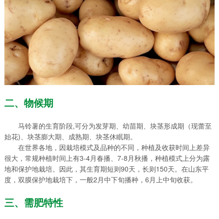
二、物候期
马铃薯的生育阶段,可分为发芽期、幼苗期、块茎形成期（现蕾至
始花)、块茎膨大期、成熟期、块茎休眠期。
在世界各地，因栽培模式及品种的不同，种植及收获时间上差异
很大，常规种植时间上有3-4月春播、7-8月秋播，种植模式上分为露
地和保护地栽培。因此，其生育期短则90天，长则150天。在山东平
度，双膜保护地栽培下，一般2月中下旬播种，6月上中旬收获。
三、需肥特性