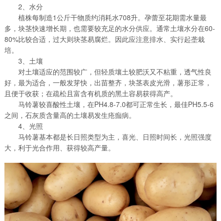
2、水分
植株每制造1公斤干物质约消耗水708升。孕蕾至花期需水量最
多，块茎快速增长期，也需要较充足的水分供应。通常土壤水分在60-
80%比较合适，过大则块茎易腐烂。因此应注意排水、实行起垄栽
培。
3、土壤
对土壤适应的范围较广，但轻质壤土较肥沃又不粘重，透气性良
好，最为适合，一般发芽快，出苗整齐，块茎表皮光滑，薯形正常，
且便于收获；在疏松且富含有机质的黑土容易获得高产。
马铃薯较喜酸性土壤，在PH4.8-7.0都可正常生长，最佳PH5.5-6
之间，石灰质含量高的土壤易发生疮痂病。
4、光照
马铃薯基本都是长日照类型为主，喜光、日照时间长，光照强度
大，利于光合作用、获得较高产量。