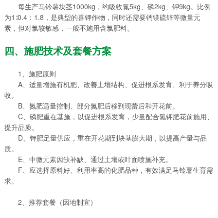
每生产马铃薯块茎1000kg，约吸收氮5kg、磷2kg、钾9kg。比例
为1∶0.4：1.8，是典型的喜钾作物，同时还需要钙镁硫锌等微量元
素，但对氯较敏感，一般不施用含氯肥料。
四、施肥技术及套餐方案
1、施肥原则
A、适量增施有机肥、改善土壤结构、促进根系发育、利于养分吸
收。
B、氮肥适量控制、部分氮肥后移到现蕾后和开花前。
C、磷肥重在基施，以促进根系发育，少量配合氮钾肥花前施用、
提升品质。
D、钾肥足量供应，重在开花期到块茎膨大期，以提高产量与品
质。
E、中微元素因缺补缺、通过土壤或叶面喷施补充。
F、应选择原料好、利用率高的化肥品种，有效满足马铃薯生育需
求。
2、推荐套餐（因地制宜）