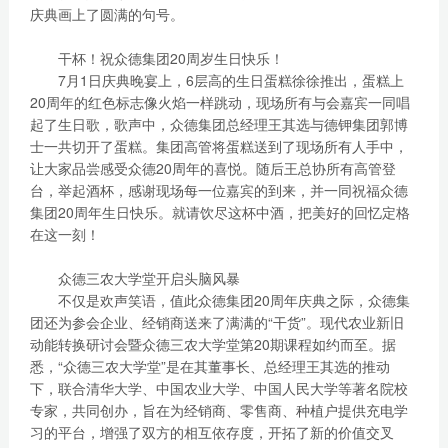
庆典画上了圆满的句号。
干杯！祝众德集团20周岁生日快乐！
7月1日庆典晚宴上，6层高的生日蛋糕徐徐推出，蛋糕上
20周年的红色标志像火焰一样跳动，现场所有与会嘉宾一同唱
起了生日歌，歌声中，众德集团总经理王其选与德钾集团郭博
士一共切开了蛋糕。集团高管将蛋糕送到了现场所有人手中，
让大家品尝感受众德20周年的喜悦。随后王总协所有高管登
台，举起酒杯，感谢现场每一位嘉宾的到来，并一同祝福众德
集团20周年生日快乐。就请饮尽这杯中酒，把美好的回忆定格
在这一刻！
众德三农大学堂开启头脑风暴
不仅是欢声笑语，值此众德集团20周年庆典之际，众德集
团还为参会企业、经销商送来了满满的“干货”。现代农业新旧
动能转换研讨会暨众德三农大学堂第20期课程如约而至。据
悉，“众德三农大学堂”是在其董事长、总经理王其选的推动
下，联合清华大学、中国农业大学、中国人民大学等著名院校
专家，共同创办，旨在为经销商、零售商、种植户提供充电学
习的平台，增强了双方的相互依存度，开拓了新的价值交叉