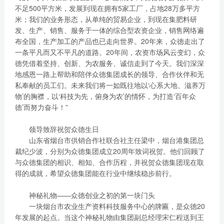
不足500平方米，发展到现在拥有5家工厂，占地28万多平方
米；我们的业务形态，从单纯的贸易企业，到现在集肥料研
发、生产、销售、服务于一体的综合型农资企业，销售网络遍
布全国，生产加工的产品也已走向世界。20年来，众德走出了
一条平凡而又不平凡的道路。20年间，农资市场风云变幻，众
德凭借着坚持、创新、为农服务、诚信走到了今天。我们深深
地感恩一路上帮助和陪伴众德集团成长的领导、合作伙伴和无
私奉献的员工们。未来我们将一如既往地以‘心系大地、滋养万
物’的胸襟，以‘科技为先，俯身为农’的情怀，为打造‘百年众
德’而努力奋斗！”
领导致辞祝贺众德生日
山东省烟台市供销合作社联合社主任梁中，烟台港集团总
裁纪少波，分别为众德集团成立20周年致词祝贺。他们回顾了
与众德集团的相识、相知、合作历程，并祝贺众德集团现在取
得的成就，希望众德集团能在行业中继续稳步前行。
神秘礼物——众德创业之初的第一块门头
一块烟台市农业生产资料科技服务中心的牌匾，是众德20
年发展的起点。当这个神秘礼物由集团副总经理宋仁程送到王