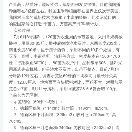
产量高，品质好，适应性强，栽培面积发展很快。目前我国播
种面积在3亿亩左右。我国玉米种植面积在世界上仅次于美国。
我国对玉米的栽培技术也积累了丰富的经验。此次示范目的，
响应国家号召打造“千亩方、万亩高产田”科研计划。
实验过程：
7月6月8号播种，120亩为农业局的示范基地，采用常规机械
播种，用量80-85斤，播种后微喷浇水及时，东西长度203米，
南北长度330米，位于房子西侧，采用不同的10多个处理，有
灭茬，直播，半留秸秆、清杆等方式，密度基本在4500-4700
株（行距株距60*30）。80亩为农户用，品种豫单606，播种采
用新式先锋机械，但是浇水不及时，出苗不整齐。目前7月14
号叶龄12叶左右，调查示范区60株的平均株高（最长叶尖高
度）123.8厘米，地块西面有块肥料对比，面积不大，对照加示
范总计7亩，6月11号播种，采用阿波罗28-6-6复合肥100斤。
当前长势无区别。
示范结论（60株平均数）：
1、德新区穗位（114cm）较对照（119cm）低5cm。
2、德新区棒下叶面积（829cm2）较对照（759cm2）高
70cm2。
3、德新区棒三叶总面积(2403cm2)较对照（2202cm2）高