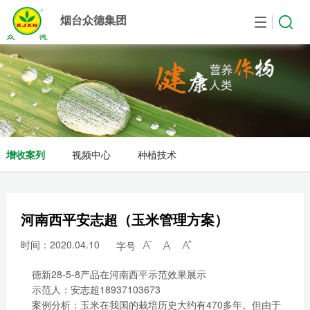
烟台众德集团
首页
众德集团
作物中心
农业服务
产品中心
新闻资讯
合作研发
人力资源
集团简介
果树管理方案
增收案列
众德肥料
公司新闻
国际合作
人力政策
麾下子公司
蔬菜管理方案
视频中心
农业设备
产品研发
职位招聘
发展历程
大田作物管理方案
种植技术
众德庄园
生产技术
简历投递
增收案列
视频中心
种植技术
企业文化
贸易产品
资质荣誉
检验报告
河南西平安志超（玉米管理方案）
登记证查询
时间：2020.04.10
字号



德新28-5-8产品在河南西平示范效果展示
示范人：安志超18937103673
案例分析：玉米在我国的栽培历史大约有470多年。但由于